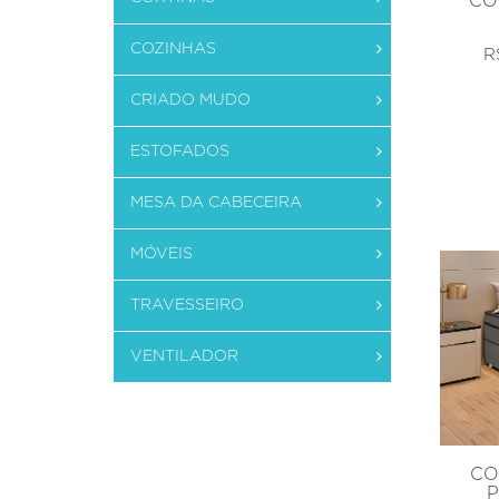
CO
COZINHAS
R
CRIADO MUDO
ESTOFADOS
MESA DA CABECEIRA
MÓVEIS
TRAVESSEIRO
VENTILADOR
CO
P