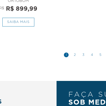
ORTOBOM
R$ 899,99
R$
SAIBA MAIS
1
2
3
4
5
FAÇA S
S
SOB MED