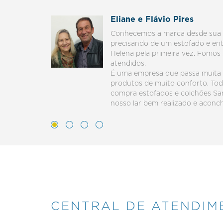
Eliane e Flávio Pires
Conhecemos a marca desde sua 
precisando de um estofado e en
Helena pela primeira vez. Fomo
atendidos.
É uma empresa que passa muita
produtos de muito conforto. Toda
compra estofados e colchões Sa
nosso lar bem realizado e aconc
CENTRAL DE ATENDIM