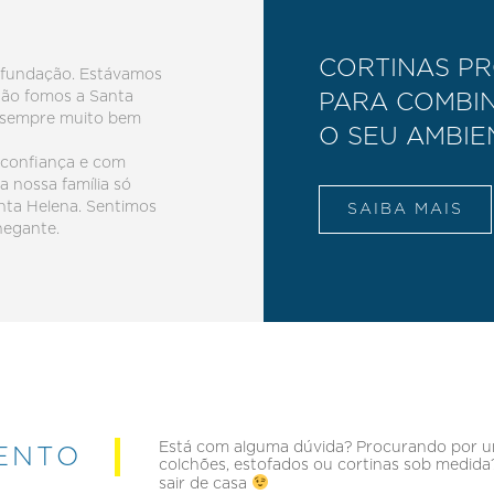
CORTINAS PR
fundação. Estávamos
tão fomos a Santa
PARA COMBI
s sempre muito bem
O SEU AMBIE
 confiança e com
 nossa família só
nta Helena. Sentimos
SAIBA MAIS
hegante.
Está com alguma dúvida? Procurando por u
ENTO
colchões, estofados ou cortinas sob medid
sair de casa