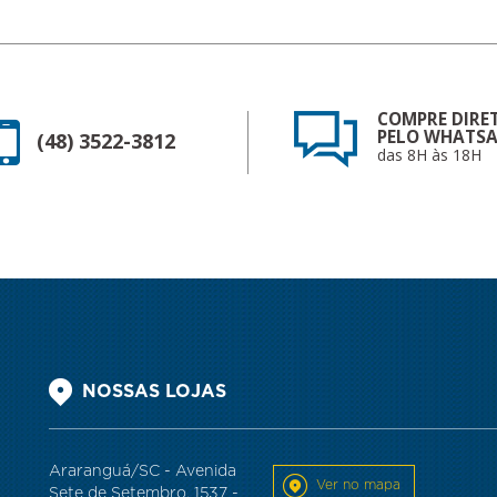
COMPRE DIRE
PELO WHATSA
(48) 3522-3812
das 8H às 18H
NOSSAS LOJAS
Araranguá/SC - Avenida
Ver no mapa
Sete de Setembro, 1537 -