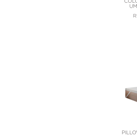
COL
UM
R
PILL