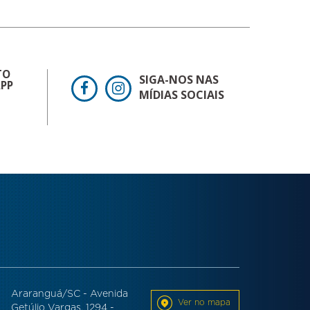
TO
SIGA-NOS NAS
PP
MÍDIAS SOCIAIS
Araranguá/SC - Avenida
Ver no mapa
Getúlio Vargas, 1294 -